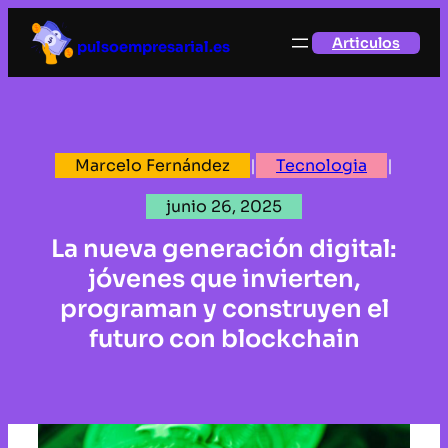
Saltar
Articulos
al
pulsoempresarial.es
contenido
Marcelo Fernández
|
Tecnologia
|
junio 26, 2025
La nueva generación digital:
jóvenes que invierten,
programan y construyen el
futuro con blockchain