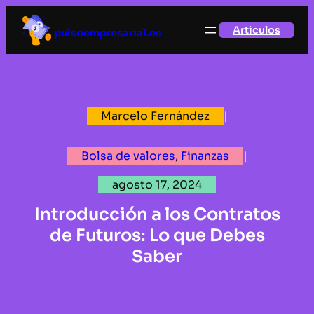
Saltar
Articulos
al
pulsoempresarial.es
contenido
Marcelo Fernández
|
Bolsa de valores
, 
Finanzas
|
agosto 17, 2024
Introducción a los Contratos
de Futuros: Lo que Debes
Saber