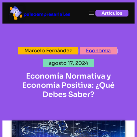
Saltar
Articulos
al
pulsoempresarial.es
contenido
Marcelo Fernández
|
Economia
|
agosto 17, 2024
Economía Normativa y
Economía Positiva: ¿Qué
Debes Saber?